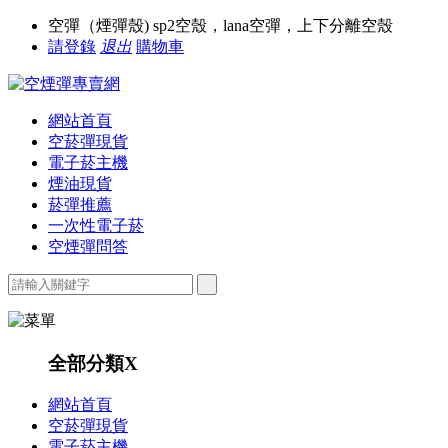
空彈（煙彈殼) sp2空殼，lana空彈，上下分離空殼
請登錄
退出
購物車
網站首頁
空菸彈現貨
電子菸主機
煙油現貨
菸彈推薦
一次性電子菸
空煙彈問答
全部分類
X
網站首頁
空菸彈現貨
電子菸主機