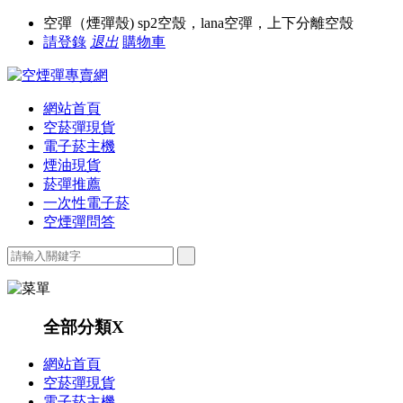
空彈（煙彈殼) sp2空殼，lana空彈，上下分離空殼
請登錄
退出
購物車
網站首頁
空菸彈現貨
電子菸主機
煙油現貨
菸彈推薦
一次性電子菸
空煙彈問答
全部分類
X
網站首頁
空菸彈現貨
電子菸主機