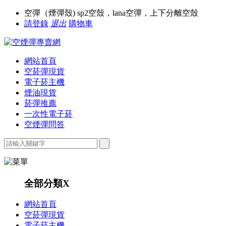
空彈（煙彈殼) sp2空殼，lana空彈，上下分離空殼
請登錄
退出
購物車
網站首頁
空菸彈現貨
電子菸主機
煙油現貨
菸彈推薦
一次性電子菸
空煙彈問答
全部分類
X
網站首頁
空菸彈現貨
電子菸主機