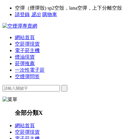
空彈（煙彈殼) sp2空殼，lana空彈，上下分離空殼
請登錄
退出
購物車
網站首頁
空菸彈現貨
電子菸主機
煙油現貨
菸彈推薦
一次性電子菸
空煙彈問答
全部分類
X
網站首頁
空菸彈現貨
電子菸主機