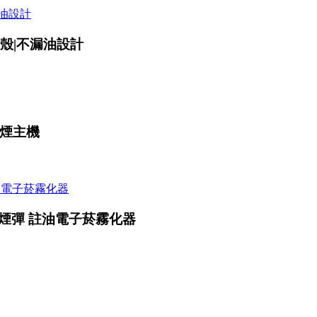
l空殼|不漏油設計
子煙主機
8Ω空煙彈 註油電子菸霧化器