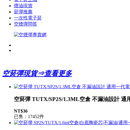
煙油現貨
菸彈推薦
一次性電子菸
空煙彈問答
空菸彈現貨⇒查看更多
空菸彈 TUTX/SP2S/1.3ML空倉 不漏油設計
NT$36
已售：17452件