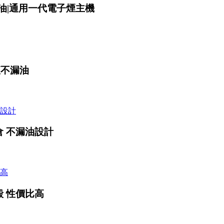
|不漏油|通用一代電子煙主機
座不漏油
L空倉 不漏油設計
空殼 性價比高