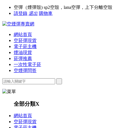
空彈（煙彈殼) sp2空殼，lana空彈，上下分離空殼
請登錄
退出
購物車
網站首頁
空菸彈現貨
電子菸主機
煙油現貨
菸彈推薦
一次性電子菸
空煙彈問答
全部分類
X
網站首頁
空菸彈現貨
電子菸主機