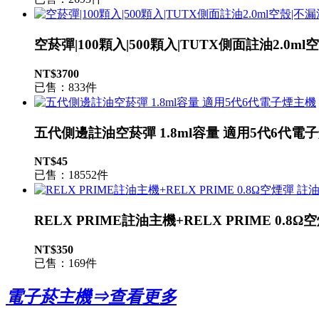
空菸彈|100顆入|500顆入|TUTX側面註油2.0m
NT$3700
已售：833件
五代側邊註油空菸彈 1.8ml容量 適用5代6代電
NT$45
已售：18552件
RELX PRIME註油主機+RELX PRIME 0.
NT$350
已售：169件
電子菸主機⇒查看更多