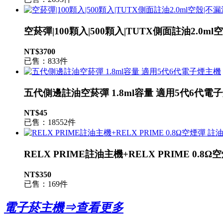
空菸彈|100顆入|500顆入|TUTX側面註油2.0m
NT$3700
已售：833件
五代側邊註油空菸彈 1.8ml容量 適用5代6代電
NT$45
已售：18552件
RELX PRIME註油主機+RELX PRIME 0.
NT$350
已售：169件
電子菸主機⇒查看更多