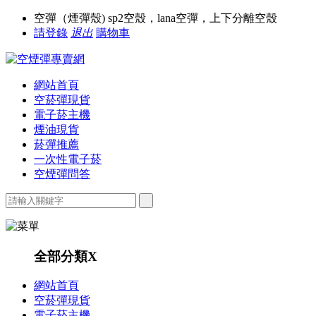
空彈（煙彈殼) sp2空殼，lana空彈，上下分離空殼
請登錄
退出
購物車
網站首頁
空菸彈現貨
電子菸主機
煙油現貨
菸彈推薦
一次性電子菸
空煙彈問答
全部分類
X
網站首頁
空菸彈現貨
電子菸主機