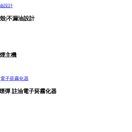
l空殼|不漏油設計
子煙主機
8Ω空煙彈 註油電子菸霧化器