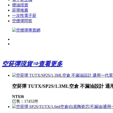
煙油現貨
菸彈推薦
一次性電子菸
空煙彈問答
空菸彈現貨⇒查看更多
空菸彈 TUTX/SP2S/1.3ML空倉 不漏油設計
NT$36
已售：17452件