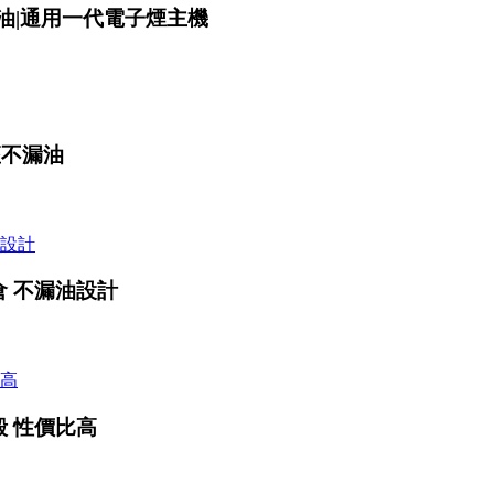
|不漏油|通用一代電子煙主機
座不漏油
L空倉 不漏油設計
空殼 性價比高