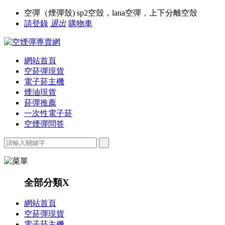
空彈（煙彈殼) sp2空殼，lana空彈，上下分離空殼
請登錄
退出
購物車
網站首頁
空菸彈現貨
電子菸主機
煙油現貨
菸彈推薦
一次性電子菸
空煙彈問答
全部分類
X
網站首頁
空菸彈現貨
電子菸主機