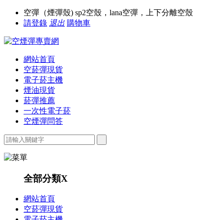
空彈（煙彈殼) sp2空殼，lana空彈，上下分離空殼
請登錄
退出
購物車
網站首頁
空菸彈現貨
電子菸主機
煙油現貨
菸彈推薦
一次性電子菸
空煙彈問答
全部分類
X
網站首頁
空菸彈現貨
電子菸主機