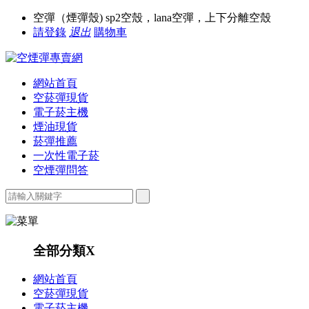
空彈（煙彈殼) sp2空殼，lana空彈，上下分離空殼
請登錄
退出
購物車
網站首頁
空菸彈現貨
電子菸主機
煙油現貨
菸彈推薦
一次性電子菸
空煙彈問答
全部分類
X
網站首頁
空菸彈現貨
電子菸主機