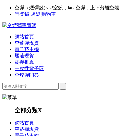
空彈（煙彈殼) sp2空殼，lana空彈，上下分離空殼
請登錄
退出
購物車
網站首頁
空菸彈現貨
電子菸主機
煙油現貨
菸彈推薦
一次性電子菸
空煙彈問答
全部分類
X
網站首頁
空菸彈現貨
電子菸主機