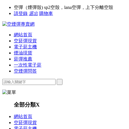
空彈（煙彈殼) sp2空殼，lana空彈，上下分離空殼
請登錄
退出
購物車
網站首頁
空菸彈現貨
電子菸主機
煙油現貨
菸彈推薦
一次性電子菸
空煙彈問答
全部分類
X
網站首頁
空菸彈現貨
電子菸主機