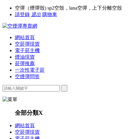
空彈（煙彈殼) sp2空殼，lana空彈，上下分離空殼
請登錄
退出
購物車
網站首頁
空菸彈現貨
電子菸主機
煙油現貨
菸彈推薦
一次性電子菸
空煙彈問答
全部分類
X
網站首頁
空菸彈現貨
電子菸主機