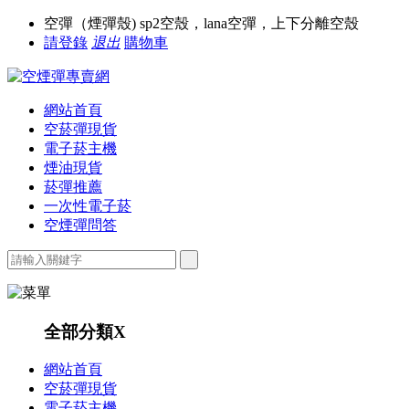
空彈（煙彈殼) sp2空殼，lana空彈，上下分離空殼
請登錄
退出
購物車
網站首頁
空菸彈現貨
電子菸主機
煙油現貨
菸彈推薦
一次性電子菸
空煙彈問答
全部分類
X
網站首頁
空菸彈現貨
電子菸主機